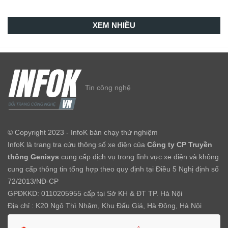
XEM NHIỀU
Tin công nghệ
© Copyright 2023 - InfoK bản chạy thử nghiệm
InfoK là trang tra cứu thông số xe điện của
Công ty CP Truyền
thông Genisys
cung cấp dịch vụ trong lĩnh vực xe điện và không
cung cấp thông tin tổng hợp theo quy định tại Điều 5 Nghị định số
72/2013/NĐ-CP
GPĐKKD: 0110205955 cấp tại Sở KH & ĐT TP. Hà Nội
Địa chỉ : K20 Ngô Thì Nhậm, Khu Đấu Giá, Hà Đông, Hà Nội
Email :
info@infok.vn
| Hotline :
0797 001 001