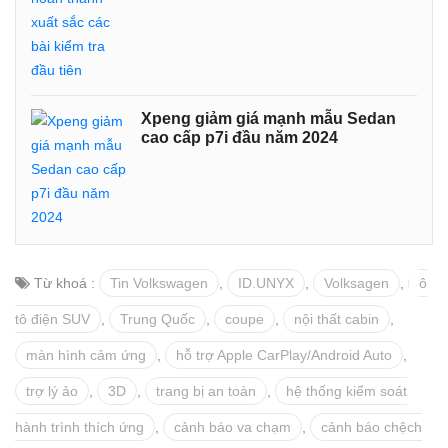
Xpeng giảm giá mạnh mẫu Sedan
cao cấp p7i đầu năm 2024
Từ khoá :
Tin Volkswagen
,
ID.UNYX
,
Volksagen
,
ô
tô điện SUV
,
Trung Quốc
,
coupe
,
nội thất cabin
,
màn hình cảm ứng
,
hỗ trợ Apple CarPlay/Android Auto
,
trợ lý ảo
,
3D
,
trang bị an toàn
,
hệ thống kiểm soát
hành trình thích ứng
,
cảnh báo va chạm
,
cảnh báo chệch