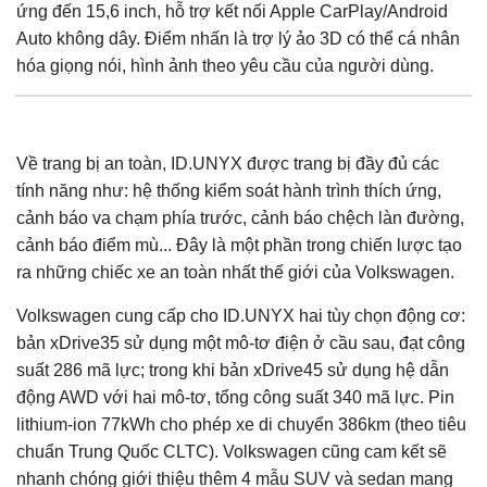
ứng đến 15,6 inch, hỗ trợ kết nối Apple CarPlay/Android
Auto không dây. Điểm nhấn là trợ lý ảo 3D có thể cá nhân
hóa giọng nói, hình ảnh theo yêu cầu của người dùng.
Về trang bị an toàn, ID.UNYX được trang bị đầy đủ các
tính năng như: hệ thống kiểm soát hành trình thích ứng,
cảnh báo va chạm phía trước, cảnh báo chệch làn đường,
cảnh báo điểm mù... Đây là một phần trong chiến lược tạo
ra những chiếc xe an toàn nhất thế giới của Volkswagen.
Volkswagen cung cấp cho ID.UNYX hai tùy chọn động cơ:
bản xDrive35 sử dụng một mô-tơ điện ở cầu sau, đạt công
suất 286 mã lực; trong khi bản xDrive45 sử dụng hệ dẫn
động AWD với hai mô-tơ, tổng công suất 340 mã lực. Pin
lithium-ion 77kWh cho phép xe di chuyển 386km (theo tiêu
chuẩn Trung Quốc CLTC). Volkswagen cũng cam kết sẽ
nhanh chóng giới thiệu thêm 4 mẫu SUV và sedan mang