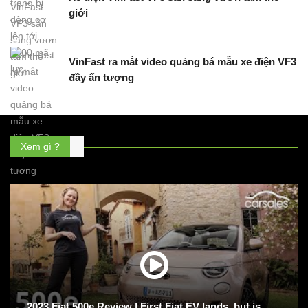
giới
VinFast ra mắt video quảng bá mẫu xe điện VF3
đầy ấn tượng
Xem gì ?
2023 Fiat 500e Review | First Fiat EV lands, but is