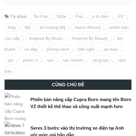
Từ khoá :
Tin Fiat
,
500e
,
Fiat
,
ô tô điện
,
EV
,
Italy
,
Mỹ
,
thị trường Mỹ
,
Aamir Ahmed
,
phiên bản
cao cấp
,
Inspired By Music
,
Inspired By Beauty
,
âm
thanh
,
vẻ đẹp
,
phong cách
,
tiện nghi
,
an toàn
,
pin
,
phạm vi
,
sạc
,
sạc nhanh
,
sáng tạo
,
cảm
báo
CÙNG CHỦ ĐỀ
Phiên bản nâng cấp Cupra Born mang tên Born
VZ thiết kế thể thao và công suất mạnh hơn
Seres 3 bước vào thị trường xe điện tại Anh
với mức giá hấp dẫn