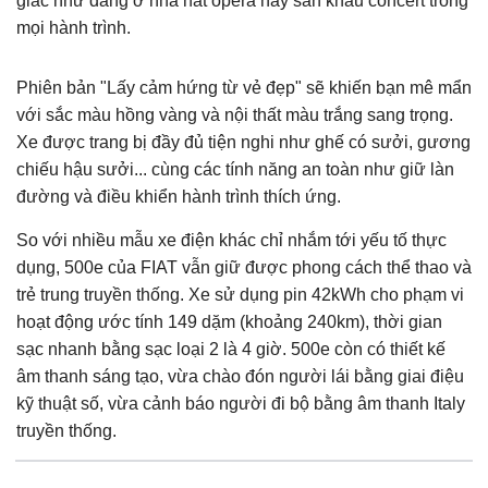
giác như đang ở nhà hát opera hay sân khấu concert trong
mọi hành trình.
Phiên bản "Lấy cảm hứng từ vẻ đẹp" sẽ khiến bạn mê mẩn
với sắc màu hồng vàng và nội thất màu trắng sang trọng.
Xe được trang bị đầy đủ tiện nghi như ghế có sưởi, gương
chiếu hậu sưởi... cùng các tính năng an toàn như giữ làn
đường và điều khiển hành trình thích ứng.
So với nhiều mẫu xe điện khác chỉ nhắm tới yếu tố thực
dụng, 500e của FIAT vẫn giữ được phong cách thể thao và
trẻ trung truyền thống. Xe sử dụng pin 42kWh cho phạm vi
hoạt động ước tính 149 dặm (khoảng 240km), thời gian
sạc nhanh bằng sạc loại 2 là 4 giờ. 500e còn có thiết kế
âm thanh sáng tạo, vừa chào đón người lái bằng giai điệu
kỹ thuật số, vừa cảnh báo người đi bộ bằng âm thanh Italy
truyền thống.