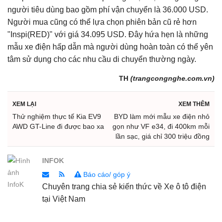
người tiêu dùng bao gồm phí vận chuyển là 36.000 USD.
Người mua cũng có thể lựa chọn phiên bản cũ rẻ hơn
"Inspi(RED)" với giá 34.095 USD. Đây hứa hẹn là những
mẫu xe điện hấp dẫn mà người dùng hoàn toàn có thể yên
tâm sử dụng cho các nhu cầu di chuyển thường ngày.
TH
(trangcongnghe.com.vn)
XEM LẠI
XEM THÊM
Thử nghiệm thực tế Kia EV9
BYD làm mới mẫu xe điện nhỏ
AWD GT-Line đi được bao xa
gọn như VF e34, đi 400km mỗi
lần sạc, giá chỉ 300 triệu đồng
INFOK
Báo cáo/ góp ý
Chuyên trang chia sẻ kiến thức về Xe ô tô điện
tại Việt Nam