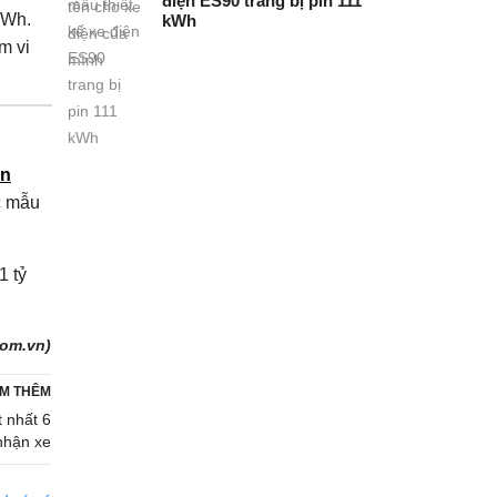
điện ES90 trang bị pin 111
kWh.
kWh
m vi
n
c mẫu
1 tỷ
om.vn)
M THÊM
 nhất 6
nhận xe