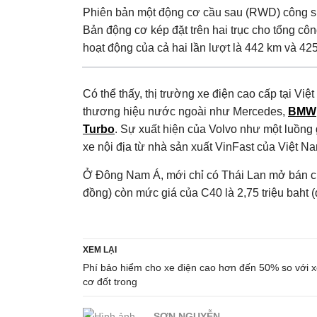
Phiên bản một động cơ cầu sau (RWD) công s
Bản động cơ kép đặt trên hai trục cho tổng c
hoạt động của cả hai lần lượt là 442 km và 42
Có thể thấy, thị trường xe điện cao cấp tại V
thương hiệu nước ngoài như Mercedes,
BMW
Turbo
. Sự xuất hiện của Volvo như một luồn
xe nội địa từ nhà sản xuất VinFast của Việt N
Ở Đông Nam Á, mới chỉ có Thái Lan mở bán chí
đồng) còn mức giá của C40 là 2,75 triệu baht (
XEM LẠI
Phí bảo hiểm cho xe điện cao hơn đến 50% so với 
cơ đốt trong
SƠN NGUYỄN