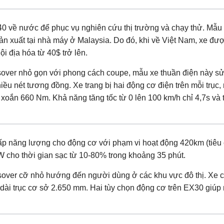
0 về nước để phục vụ nghiên cứu thị trường và chạy thử. Mẫu
 xuất tại nhà máy ở Malaysia. Do đó, khi về Việt Nam, xe đư
i địa hóa từ 40$ trở lên.
ssover nhỏ gọn với phong cách coupe, mẫu xe thuần điện này s
ều nét tương đồng. Xe trang bị hai động cơ điện trên mỗi trục
 xoắn 660 Nm. Khả năng tăng tốc từ 0 lên 100 km/h chỉ 4,7s và 
cấp năng lượng cho động cơ với phạm vi hoạt động 420km (tiêu
W cho thời gian sạc từ 10-80% trong khoảng 35 phút.
sover cỡ nhỏ hướng đến người dùng ở các khu vực đô thị. Xe c
dài trục cơ sở 2.650 mm. Hai tùy chọn động cơ trên EX30 giúp