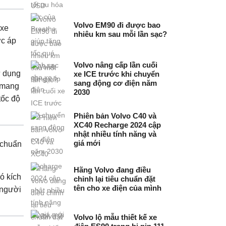
Volvo EM90 đi được bao
 xe
nhiêu km sau mỗi lần sạc?
ợc áp
Volvo nâng cấp lần cuối
ử dụng
xe ICE trước khi chuyển
sang động cơ điện năm
, mang
2030
tốc độ
Phiên bản Volvo C40 và
XC40 Recharge 2024 cập
nhật nhiều tính năng và
giá mới
 chuẩn
Hãng Volvo đang điều
ó kích
chỉnh lại tiêu chuẩn đặt
tên cho xe điện của mình
 người
Volvo lộ mẫu thiết kế xe