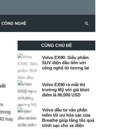
CÔNG NGHỆ
CÙNG CHỦ ĐỀ
Volvo EX90: Siêu phẩm
SUV điện đầu tiên với
công nghệ từ tương lai
Volvo EX90 ra mắt thị
uối
trường Mỹ với giá khởi
điểm là 80,000 USD
ãm
Volvo đầu tư vào phần
trong
mềm tối ưu hóa sạc của
C40 hay
Breathe giúp tăng tốc quá
trình sạc cho xe điện