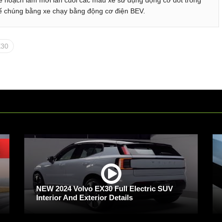
ế hoạch làm mới lần cuối các mẫu xe sử dụng động cơ đốt trong
hế chúng bằng xe chạy bằng động cơ điện BEV.
X30
NEW 2024 Volvo EX30 Full Electric SUV
Interior And Exterior Details