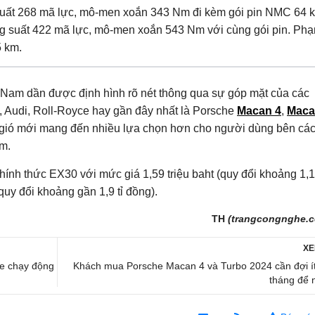
uất 268 mã lực, mô-men xoắn 343 Nm đi kèm gói pin NMC 64 
ông suất 422 mã lực, mô-men xoắn 543 Nm với cùng gói pin. Phạ
5 km.
iệt Nam dần được định hình rõ nét thông qua sự góp mặt của các
, Audi, Roll-Royce hay gần đây nhất là Porsche
Macan 4
,
Maca
g gió mới mang đến nhiều lựa chọn hơn cho người dùng bên cá
am.
nh thức EX30 với mức giá 1,59 triệu baht (quy đổi khoảng 1,1
quy đổi khoảng gần 1,9 tỉ đồng).
TH
(trangcongnghe.c
XE
xe chạy động
Khách mua Porsche Macan 4 và Turbo 2024 cần đợi ít
tháng để 