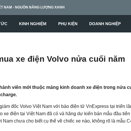
ỆT NAM -
NGUỒN NĂNG LƯỢNG XANH
 TỨC
KINH NGHIỆM
PHỤ KIỆN
DOANH NGHIỆP
mua xe điện Volvo nửa cuối năm
hành viên mới thuộc mảng kinh doanh xe điện trong nửa c
echarge.
ám đốc Volvo Việt Nam với báo điện tử VnExpress tại triển l
xe điện tại Việt Nam đã có và hãng dự kiến bán mẫu đầu tiên 
ệt Nam chưa cho biết cụ thể về chiếc xe nào, không rõ là mẫu 