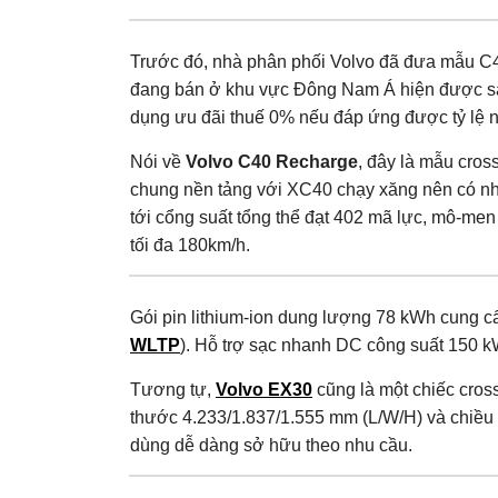
Trước đó, nhà phân phối Volvo đã đưa mẫu C4
đang bán ở khu vực Đông Nam Á hiện được sản
dụng ưu đãi thuế 0% nếu đáp ứng được tỷ lệ nộ
Nói về
Volvo C40 Recharge
, đây là mẫu cro
chung nền tảng với XC40 chạy xăng nên có nhi
tới cổng suất tổng thể đạt 402 mã lực, mô-men
tối đa 180km/h.
Gói pin lithium-ion dung lượng 78 kWh cung 
WLTP
). Hỗ trợ sạc nhanh DC công suất 150 k
Tương tự,
Volvo EX30
cũng là một chiếc cros
thước 4.233/1.837/1.555 mm (L/W/H) và chiều 
dùng dễ dàng sở hữu theo nhu cầu.