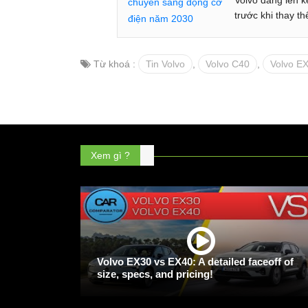
Volvo đang lên k
trước khi thay t
Từ khoá :
Tin Volvo
,
Volvo C40
,
Volvo E
Xem gì ?
Volvo EX30 vs EX40: A detailed faceoff of
size, specs, and pricing!