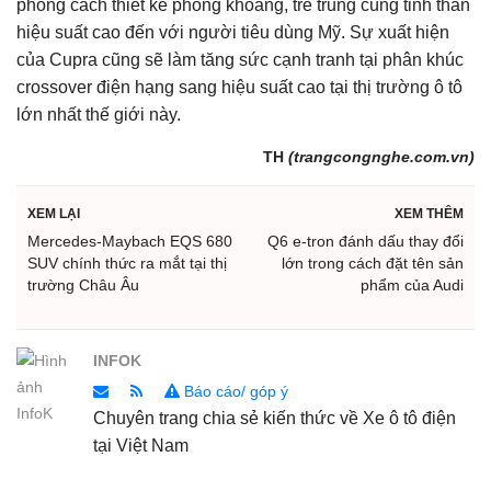
phong cách thiết kế phóng khoáng, trẻ trung cùng tinh thần
hiệu suất cao đến với người tiêu dùng Mỹ. Sự xuất hiện
của Cupra cũng sẽ làm tăng sức cạnh tranh tại phân khúc
crossover điện hạng sang hiệu suất cao tại thị trường ô tô
lớn nhất thế giới này.
TH
(trangcongnghe.com.vn)
XEM LẠI
XEM THÊM
Mercedes-Maybach EQS 680
Q6 e-tron đánh dấu thay đổi
SUV chính thức ra mắt tại thị
lớn trong cách đặt tên sản
trường Châu Âu
phẩm của Audi
INFOK
Báo cáo/ góp ý
Chuyên trang chia sẻ kiến thức về Xe ô tô điện
tại Việt Nam