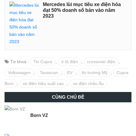
Mercedes lùi mục tiêu xe điện hóa
đạt 50% doanh số bán vào năm
2023
Từ khoá :
Tin Cupra
,
ô tô điện
,
crossover điện
,
Volkswagen
,
Tavascan
,
EV
,
thị trường Mỹ
,
Cupra
Born
,
xe điện hiệu suất cao
,
xe điện châu Âu
CÙNG CHỦ ĐỀ
Born VZ