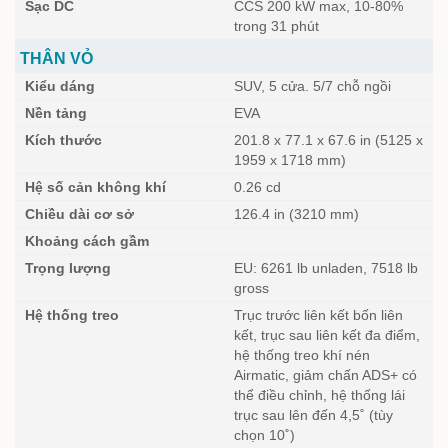
Sạc DC
CCS 200 kW max, 10-80%
trong 31 phút
THÂN VỎ
Kiểu dáng
SUV, 5 cửa. 5/7 chỗ ngồi
Nền tảng
EVA
Kích thước
201.8 x 77.1 x 67.6 in (5125 x
1959 x 1718 mm)
Hệ số cản không khí
0.26 cd
Chiều dài cơ sở
126.4 in (3210 mm)
Khoảng cách gầm
Trọng lượng
EU: 6261 lb unladen, 7518 lb
gross
Hệ thống treo
Trục trước liên kết bốn liên
kết, trục sau liên kết đa điểm,
hệ thống treo khí nén
Airmatic, giảm chấn ADS+ có
thể điều chỉnh, hệ thống lái
trục sau lên đến 4,5˚ (tùy
chọn 10˚)