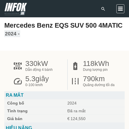
Mercedes Benz EQS SUV 500 4MATIC
2024 -
330
kW
118
kWh
Dẫn động 4 bánh
Dung lượng pin
5.3
giây
790
km
0-100 km/h
Quãng đường tối đa
RA MẮT
Công bố
2024
Tình trạng
Đã ra mắt
Giá bán
€ 124,550
HIỆU NĂNG