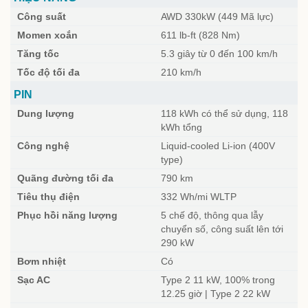
Công suất
AWD 330kW (449 Mã lực)
Momen xoắn
611 lb-ft (828 Nm)
Tăng tốc
5.3 giây từ 0 đến 100 km/h
Tốc độ tối đa
210 km/h
PIN
Dung lượng
118 kWh có thể sử dụng, 118
kWh tổng
Công nghệ
Liquid-cooled Li-ion (400V
type)
Quãng đường tối đa
790 km
Tiêu thụ điện
332 Wh/mi WLTP
Phục hồi năng lượng
5 chế độ, thông qua lẫy
chuyển số, công suất lên tới
290 kW
Bơm nhiệt
Có
Sạc AC
Type 2 11 kW, 100% trong
12.25 giờ | Type 2 22 kW