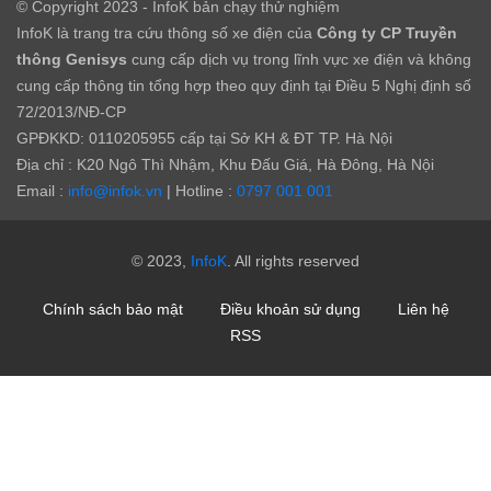
© Copyright 2023 - InfoK bản chạy thử nghiệm
InfoK là trang tra cứu thông số xe điện của
Công ty CP Truyền
thông Genisys
cung cấp dịch vụ trong lĩnh vực xe điện và không
cung cấp thông tin tổng hợp theo quy định tại Điều 5 Nghị định số
72/2013/NĐ-CP
GPĐKKD: 0110205955 cấp tại Sở KH & ĐT TP. Hà Nội
Địa chỉ : K20 Ngô Thì Nhậm, Khu Đấu Giá, Hà Đông, Hà Nội
Email :
info@infok.vn
| Hotline :
0797 001 001
© 2023,
InfoK
. All rights reserved
Chính sách bảo mật
Điều khoản sử dụng
Liên hệ
RSS