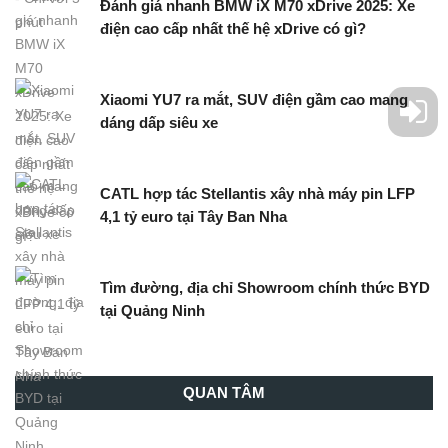
Đánh giá nhanh BMW iX M70 xDrive 2025: Xe
điện cao cấp nhất thế hệ xDrive có gì?
Xiaomi YU7 ra mắt, SUV điện gầm cao mang
dáng dấp siêu xe
CATL hợp tác Stellantis xây nhà máy pin LFP
4,1 tỷ euro tại Tây Ban Nha
Tìm đường, địa chỉ Showroom chính thức BYD
tại Quảng Ninh
QUAN TÂM