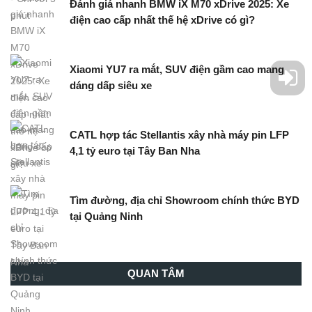
Đánh giá nhanh BMW iX M70 xDrive 2025: Xe
điện cao cấp nhất thế hệ xDrive có gì?
Xiaomi YU7 ra mắt, SUV điện gầm cao mang
dáng dấp siêu xe
CATL hợp tác Stellantis xây nhà máy pin LFP
4,1 tỷ euro tại Tây Ban Nha
Tìm đường, địa chỉ Showroom chính thức BYD
tại Quảng Ninh
QUAN TÂM